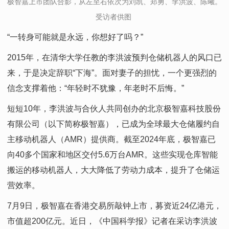
极智嘉上市团队合影，从左至右依次为刘凯、郑勇、李洪波、陈曦。
受访者供图
“一转身可能就是永远，你想好了吗？”
2015年，在清华大学任教的李洪波预判仓储机器人的风口已
来，于是决定辞职“下海”。面对妻子的担忧，一个更强烈的
信念支撑着他：“年轻时不犹豫，年老时不后悔。”
短短10年，李洪波与合伙人共同创办的北京极智嘉科技股份
有限公司（以下简称极智嘉），已成为全球最大仓储履约自
主移动机器人（AMR）提供商。截至2024年底，极智嘉已
向40多个国家和地区交付5.6万台AMR。这些实现仓库智能
搬运的移动机器人，大大降低了劳动力成本，提升了仓储运
营效率。
7月9日，极智嘉在香港交易所敲钟上市，募资近24亿港元，
市值超200亿元。近日，《中国科学报》记者在采访李洪波