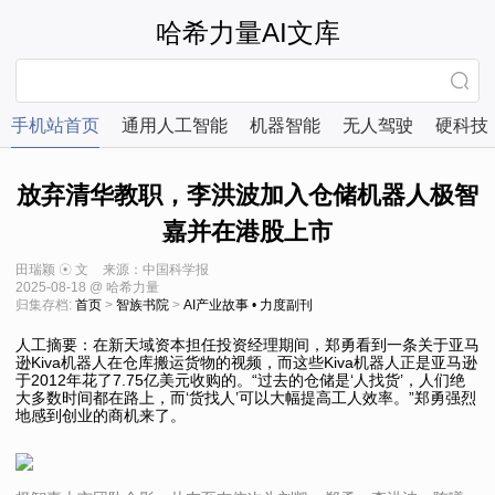
哈希力量AI文库
手机站首页
通用人工智能
机器智能
无人驾驶
硬科技
放弃清华教职，李洪波加入仓储机器人极智
嘉并在港股上市
田瑞颖 ☉ 文
来源：中国科学报
2025-08-18 @ 哈希力量
归集存档:
首页
>
智族书院
>
AI产业故事 • 力度副刊
人工摘要：在新天域资本担任投资经理期间，郑勇看到一条关于亚马
逊Kiva机器人在仓库搬运货物的视频，而这些Kiva机器人正是亚马逊
于2012年花了7.75亿美元收购的。“过去的仓储是‘人找货’，人们绝
大多数时间都在路上，而‘货找人’可以大幅提高工人效率。”郑勇强烈
地感到创业的商机来了。