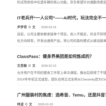
的试驾体验中吃透车辆的核心功能，京东希望针对通勤场景
IT老兵开“一人公司”——AI时代，玩法完全不
尹梦奇 ☉ 文
2026-03-16
目前，公司主要依赖承接单个项目，收入不稳定，并且不同项
化方向转型，开发出通用产品，将公司的盈利模式从被动接单
ClassPass：健身界美团是如何炼成的？
文思敏 ☉ 文
2026-02-23
允许用户在不同的健身工作室上单次课程，推出后获得了不错的
2014年年初正式成型，团队也将正式名称从Classivity改为Cla
广州服装村的焦虑：选希音、Temu，还是抖音
林波 ☉ 文
2026-01-03