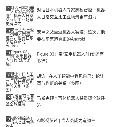
4
对话日本机器人专家高桥智隆：机器
人日常交互比工业场景更有潜力
5
安卓之父重返机器人赛道：这次，他
要在东京造真正的Android
6
Figure 03：离“家用机器人时代”还有
多远？
7
胡泳 | 在人工智能中看见自己：论计
算与判断的关系（多图）
8
马斯克预言百亿机器人将重塑全球经
济
9
AI影视综述 | 当人类成为造物主