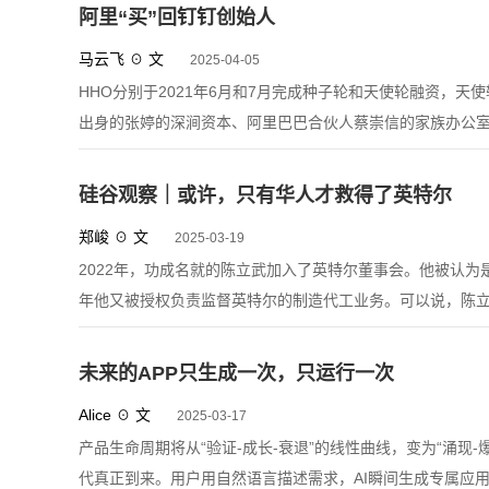
阿里“买”回钉钉创始人
马云飞 ☉ 文
2025-04-05
HHO分别于2021年6月和7月完成种子轮和天使轮融资，
出身的张婷的深涧资本、阿里巴巴合伙人蔡崇信的家族办公室Blue P
硅谷观察｜或许，只有华人才救得了英特尔
郑峻 ☉ 文
2025-03-19
2022年，功成名就的陈立武加入了英特尔董事会。他被认
年他又被授权负责监督英特尔的制造代工业务。可以说，陈
未来的APP只生成一次，只运行一次
Alice ☉ 文
2025-03-17
产品生命周期将从“验证-成长-衰退”的线性曲线，变为“涌现
代真正到来。用户用自然语言描述需求，AI瞬间生成专属应