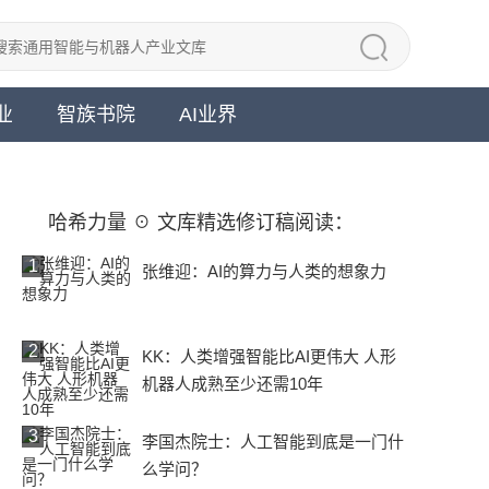
业
智族书院
AI业界
哈希力量 ☉ 文库精选修订稿阅读：
1
张维迎：AI的算力与人类的想象力
2
KK：人类增强智能比AI更伟大 人形
机器人成熟至少还需10年
3
李国杰院士：人工智能到底是一门什
么学问？