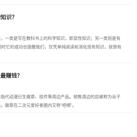
的知识？
类，一类是写在教科书上的科学知识，即显性知识；另一类则是有
，同时它的成功也提醒我们，仅凭单纯阅读和消化现有知识，就很有
谁最赚钱？
其来指代动漫衍生徽章、挂件等周边产品。销售周边的店被称为谷子
。徽章在二次元爱好者圈内又称“吧唧”。