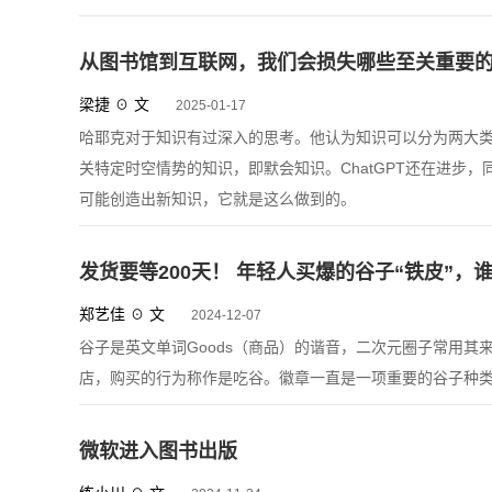
从图书馆到互联网，我们会损失哪些至关重要
梁捷 ☉ 文
2025-01-17
哈耶克对于知识有过深入的思考。他认为知识可以分为两大
关特定时空情势的知识，即默会知识。ChatGPT还在进步
可能创造出新知识，它就是这么做到的。
发货要等200天！ 年轻人买爆的谷子“铁皮”，
郑艺佳 ☉ 文
2024-12-07
谷子是英文单词Goods（商品）的谐音，二次元圈子常用
店，购买的行为称作是吃谷。徽章一直是一项重要的谷子种类
微软进入图书出版