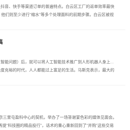
是抖音、快手等渠道订单的普遍特点。白云区工厂的返单效率最快
，他们则至少进行“缩水”等多个处理面料的前期步骤。白云区被视
稿
智能问题）后，就可以将人工智能技术推广到人形机器人身上...
极度充裕的时代，人人都能过上富足的生活。马斯克表示，最大的
到北京三里屯盈科中心的契机，举办了一场答谢宴色彩的媒体见面会。
再提“科技圈的精品投行”，话术的重心重新回到了“并购”这些交易