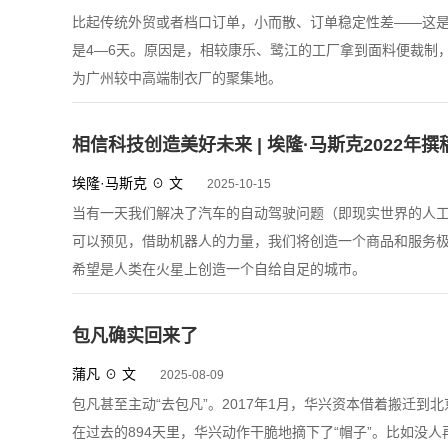
比起传统外贸或者档口订单，小而散、订单稳定性差——这
是4—6天。原因是，相较康乐、鹭江的工厂拿到面料便裁制
为广州较中高端制衣厂的聚集地。
相信科技创造美好未来 | 埃隆·马斯克2022年撰
埃隆·马斯克 ☉ 文
2025-10-15
当有一天我们解决了汽车的自动驾驶问题（即现实世界的人工
可以预见，借助机器人的力量，我们将创造一个商品和服务
希望是人类在火星上创造一个自给自足的城市。
包凡确实回来了
蒲凡 ☉ 文
2025-08-09
包凡甚至主动“去包凡”。2017年1月，华兴资本借着搬迁
在过去的894天里，华兴动作干脆地摘下了“帽子”。比如没人