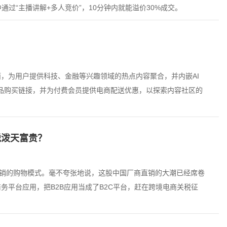
中通过“主播讲解+多人竞价”，10分钟内就能溢价30%成交。
ver”页面，为用户提供科技、金融等兴趣领域的热点内容聚合，并内嵌AI
添加商品购买链接，并为付费会员提供电商配送优惠，以探索内容社区的
税泼天富贵？
直销的购物模式。毫不夸张地说，这股中国厂商直销的大潮已经席卷
务平台应用，把B2B应用当成了B2C平台，赶在跨境电商关税征