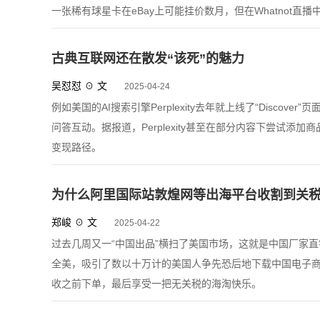
一张稀有球星卡在eBay上可能挂价数月，但在Whatnot直播
古典互联网还在散发“该死”的魅力
吴怼怼 ☉ 文
2025-04-24
例如美国的AI搜索引擎Perplexity去年就上线了“Disco
问答互动。据报道，Perplexity甚至在部分内容下尝试
变现路径。
为什么阿里国际站敦煌网等出海平台收割到关
郑峻 ☉ 文
2025-04-22
过去几周又一“中国出品”横扫了美国市场，这就是中国厂家
全美，吸引了数以十万计的美国人争先恐后地下载中国电子商
收之前下单，最后享受一把无关税的海淘快乐。