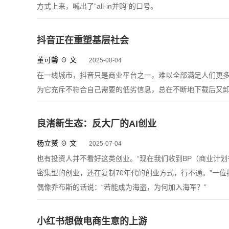
方式上来，喊出了“all-in并购”的口号。
抖音正在重塑基层社会
董可馨 ☉ 文
2025-08-04
在一线城市，抖音只是商业平台之一，难以全部满足人们更
为它充斥不符合自己需要的低劣信息，总在不断地下载后又
良渚新生态：反大厂的AI创业
杨立赟 ☉ 文
2025-07-04
也有投资人并不看好这类创业。“现在我们收到BP（商业计
密集型的创业，还在复制70年代的创业方式，行不通。”一位投
偶像乔布斯的话说：“若能成为海盗，为何加入海军？”
小红书想做电商生意的上游