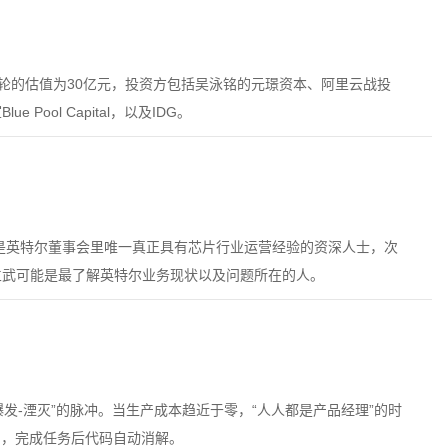
天使轮的估值为30亿元，投资方包括吴泳铭的元璟资本、阿里云战投
ool Capital，以及IDG。
为是英特尔董事会里唯一真正具有芯片行业运营经验的资深人士，次
立武可能是最了解英特尔业务现状以及问题所在的人。
-爆发-湮灭”的脉冲。当生产成本趋近于零，“人人都是产品经理”的时
用，完成任务后代码自动消解。