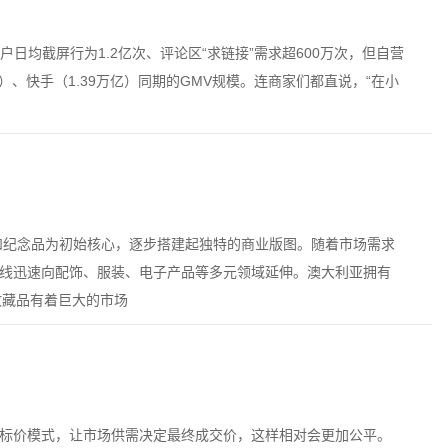
户日均截屏行为1.2亿次、评论区“求链接”需求超600万次，但自营
）、快手（1.39万亿）同期的GMV规模。连商家们都直说，“在小
画书和纪念品为初始核心，逐步搭建起独特的商业版图。随着市场需求
产品线迅速向配饰、服装、电子产品等多元领域延伸。澳大利亚拥有
收藏品有着巨大的市场
固定标价模式，让市场供需决定最终成交价，这样相对会更加公平。